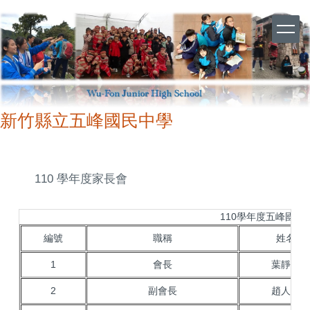
跳
到
主
要
內
容
區
新竹縣立五峰國民中學
110 學年度家長會
110學年度五峰國中
編號
職稱
姓名
1
會長
葉靜娟
2
副會長
趙人傑