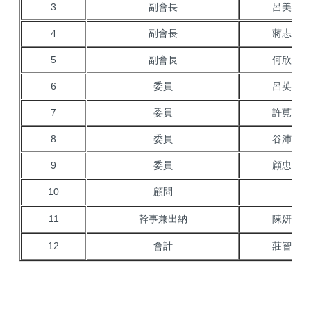
3
副會長
呂美娟
4
副會長
蔣志祥
5
副會長
何欣穎
6
委員
呂英豪
7
委員
許莧橋
8
委員
谷沛玲
9
委員
顧忠銘
10
顧問
11
幹事兼出納
陳妍至
12
會計
莊智偉